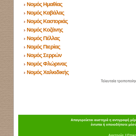
Νομός Ημαθίας
Νομός Καβάλας
Νομός Καστοριάς
Νομός Κοζάνης
Νομός Πέλλας
Νομός Πιερίας
Νομός Σερρών
Νομός Φλώρινας
Νομός Χαλκιδικής
Τελευταία τροποποίη
Απαγορεύεται αυστηρά η αντιγραφή μέρο
έντυπα ή οποιοδήποτε μέσο
Α
φ
ετηρία
|
Επικ