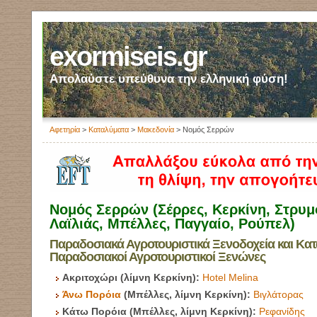
exormiseis.gr
Απολαύστε υπεύθυνα την ελληνική φύση!
Αφετηρία
>
Καταλύματα
>
Μακεδονία
> Νομός Σερρών
Νομός Σερρών (Σέρρες, Κερκίνη, Στρυμ
Λαϊλιάς, Μπέλλες, Παγγαίο, Ρούπελ)
Παραδοσιακά Αγροτουριστικά Ξενοδοχεία και Κατ
Παραδοσιακοί Αγροτουριστικοί Ξενώνες
Ακριτοχώρι (λίμνη Κερκίνη):
Hotel Melina
Άνω Πορόια
(Μπέλλες, λίμνη Κερκίνη):
Βιγλάτορας
Κάτω Πορόια (Μπέλλες, λίμνη Κερκίνη):
Ρεφανίδης