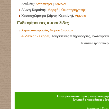
Λαϊλιάς:
Αετόπετρα
|
Κανέλα
Λίμνη Κερκίνη:
Μορφή
|
Οικοπεριηγητής
Χρυσοχώραφα (λίμνη Κερκίνη):
Λιμναίο
Ενδιαφέρουσες ιστοσελίδες
Αεροφωτογραφίες Νομού Σερρών
e-View.gr - Σέρρες
: Τουριστικές πληροφορίες, φωτογραφίε
Τελευταία τροποποίη
Απαγορεύεται αυστηρά η αντιγραφή μέρο
έντυπα ή οποιοδήποτε μέσο
Α
φ
ετηρία
|
Επικ