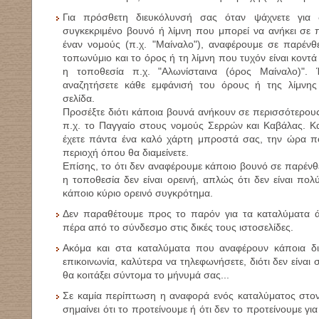
Για πρόσθετη διευκόλυνσή σας όταν ψάχνετε για 
συγκεκριμένο βουνό ή λίμνη που μπορεί να ανήκει σε
έναν νομούς (π.χ. "Μαίναλο"), αναφέρουμε σε παρένθ
τοπωνύμιο και το όρος ή τη λίμνη που τυχόν είναι κοντά
η τοποθεσία π.χ. "Αλωνίσταινα (όρος Μαίναλο)". 
αναζητήσετε κάθε εμφάνισή του όρους ή της λίμνης
σελίδα.
Προσέξτε διότι κάποια βουνά ανήκουν σε περισσότερου
π.χ. το Παγγαίο στους νομούς Σερρών και Καβάλας. Κα
έχετε πάντα ένα καλό χάρτη μπροστά σας, την ώρα πο
περιοχή όπου θα διαμείνετε.
Επίσης, το ότι δεν αναφέρουμε κάποιο βουνό σε παρένθε
η τοποθεσία δεν είναι ορεινή, απλώς ότι δεν είναι πο
κάποιο κύριο ορεινό συγκρότημα.
Δεν παραθέτουμε προς το παρόν για τα καταλύματα ά
πέρα από το σύνδεσμο στις δικές τους ιστοσελίδες.
Ακόμα και στα καταλύματα που αναφέρουν κάποια 
επικοινωνία, καλύτερα να τηλεφωνήσετε, διότι δεν είναι 
θα κοιτάξει σύντομα το μήνυμά σας...
Σε καμία περίπτωση η αναφορά ενός καταλύματος στον
σημαίνει ότι το προτείνουμε ή ότι δεν το προτείνουμε για