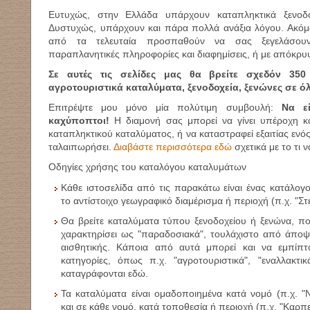
Ευτυχώς, στην Ελλάδα υπάρχουν καταπληκτικά ξενοδο
Δυστυχώς, υπάρχουν και πάρα πολλά ανάξια λόγου. Ακόμ
από τα τελευταία προσπαθούν να σας ξεγελάσουν
παραπλανητικές πληροφορίες και διαφημίσεις, ή με απόκρ
Σε αυτές τις σελίδες μας θα βρείτε σχεδόν 35
αγροτουριστικά καταλύματα, ξενοδοχεία, ξενώνες σε ό
Επιτρέψτε μου μόνο μία πολύτιμη συμβουλή:
Να ε
καχύποπτοι!
Η διαμονή σας μπορεί να γίνει υπέροχη κ
καταπληκτικού καταλύματος, ή να καταστραφεί εξαιτίας εν
ταλαιπωρήσει.
Διαβάστε περισσότερα εδώ
σχετικά με το τι 
Οδηγίες χρήσης του καταλόγου καταλυμάτων
Κάθε ιστοσελίδα από τις παρακάτω είναι ένας κατάλογ
το αντίστοιχο γεωγραφικό διαμέρισμα ή περιοχή (π.χ. "Στ
Θα βρείτε καταλύματα τύπου ξενοδοχείου ή ξενώνα, πο
χαρακτηρίσει ως "παραδοσιακά", τουλάχιστο από άποψ
αισθητικής. Κάποια από αυτά μπορεί και να εμπίπ
κατηγορίες, όπως π.χ. "αγροτουριστικά", "εναλλακτι
καταγράφονται εδώ.
Τα καταλύματα είναι ομαδοποιημένα κατά νομό (π.χ. "
και σε κάθε νομό, κατά τοποθεσία ή περιοχή (π.χ. "Καρπε