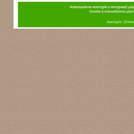
Απαγορεύεται αυστηρά η αντιγραφή μέρο
έντυπα ή οποιοδήποτε μέσο
Α
φ
ετηρία
|
Επικ