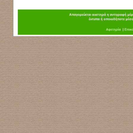
Απαγορεύεται αυστηρά η αντιγραφή μέρο
έντυπα ή οποιοδήποτε μέσο
Α
φ
ετηρία
|
Επικ