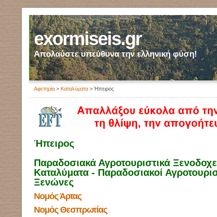
exormiseis.gr
Απολαύστε υπεύθυνα την ελληνική φύση!
Αφετηρία
>
Καταλύματα
> Ήπειρος
Ήπειρος
Παραδοσιακά Αγροτουριστικά Ξενοδοχεί
Καταλύματα - Παραδοσιακοί Αγροτουρισ
Ξενώνες
Νομός Άρτας
Νομός Θεσπρωτίας