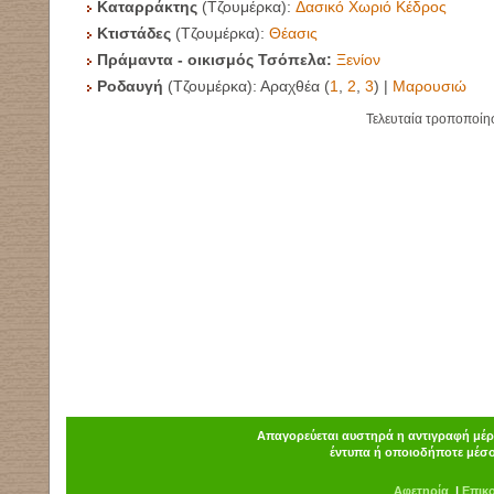
Καταρράκτης
(Τζουμέρκα):
Δασικό Χωριό Κέδρος
Κτιστάδες
(Τζουμέρκα):
Θέασι
ς
Πράμαντα - οικισμός Τσόπελα:
Ξενίον
Ροδαυγή
(Τζουμέρκα): Αραχθέα (
1
,
2
,
3
) |
Μαρουσιώ
Τελευταία τροποποίη
Απαγορεύεται αυστηρά η αντιγραφή μέρο
έντυπα ή οποιοδήποτε μέσο
Α
φ
ετηρία
|
Επικ