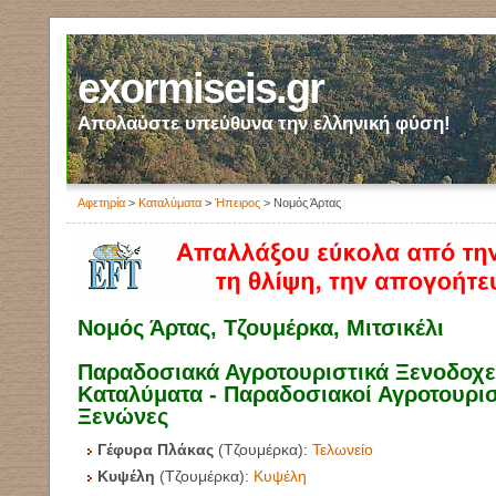
exormiseis.gr
Απολαύστε υπεύθυνα την ελληνική φύση!
Αφετηρία
>
Καταλύματα
>
Ήπειρος
> Νομός Άρτας
Νομός Άρτας, Τζουμέρκα, Μιτσικέλι
Παραδοσιακά Αγροτουριστικά Ξενοδοχεί
Καταλύματα - Παραδοσιακοί Αγροτουρισ
Ξενώνες
Γέφυρα Πλάκας
(Τζουμέρκα):
Τελωνείο
Κυψέλη
(Τζουμέρκα):
Κυψέλη