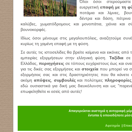
Όλοι όσοι στερούμαστε
ευεργετική
επαφή με τη φ
ποτάμια και λίμνες, βου
δέντρα και δάση, πέτρινα 
καλύβες, χωματόδρομους και μονοπάτια, χιόνια και 
βουνοκορφές.
Ιδίως όσοι μένουμε στις μεγαλουπόλεις, αναζητούμε συν
κυρίως τη χαμένη επαφή με τη φύση.
Σε αυτές τις ιστοσελίδες θα βρείτε κείμενα και εικόνες από
εμπειρίες εξορμήσεων στην ελληνική φύση.
Ταξίδια
σε 
Ελλάδας,
περιηγήσεις
σε τόπους ευχάριστους έως και ονε
για τις δικές σας εξορμήσεις και
στοιχεία
που μπορεί να σ
εξορμήσεις σας και στις δραστηριότητες που θα κάνετε 
ακόμη
απόψεις
,
συμβουλές
και πολύτιμες
πληροφορίες
εδώ ουσιαστικά για δική μας διευκόλυνση και ως "παρενέ
επωφεληθείτε κι εσείς από αυτές!
Απαγορεύεται αυστηρά η αντιγραφή μέρο
έντυπα ή οποιοδήποτε μέσο
Α
φ
ετηρία
|
Επικ