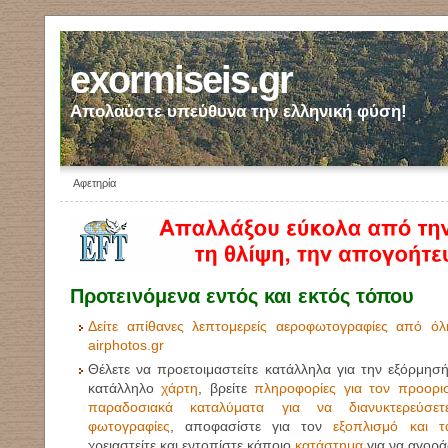
exormiseis.gr
Απολαύστε υπεύθυνα την ελληνική φύση!
Αφετηρία
Προτεινόμενα εντός και εκτός τόπου
Δείτε απίθανες λεπτομερείς αεροφωτογραφίες από ό
airphotos.gr
Θέλετε να προετοιμαστείτε κατάλληλα για την εξόρμησή
κατάλληλο
χάρτη
, βρείτε
πληροφορίες για τον προορι
παραδοσιακά καταλύματα για να διανυκτερεύσετ
φωτογραφίες
, αποφασίστε για τον
εξοπλισμό και τ
χρειαστείτε και εντοπίστε κάποιο
κατάστημα
για να αγοράσ