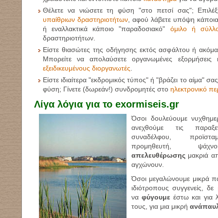
Θέλετε να νιώσετε τη φύση "στο πετσί σας"; Επιλέ
υπαίθριων δραστηριοτήτων
, αφού λάβετε υπόψη κάποι
ή εναλλακτικά κάποιο "παραδοσιακό"
όμιλο ή σύλλ
δραστηριοτήτων.
Είστε θιασώτες της οδήγησης εκτός ασφάλτου ή ακόμα
Μπορείτε να απολαύσετε οργανωμένες εξορμήσεις 
εξειδικευμένους διοργανωτές
.
Είστε ιδιαίτερα "εκδρομικός τύπος" ή "βράζει το αίμα" σα
φύση; Γίνετε (δωρεάν!) συνδρομητές στο
ηλεκτρονικό πε
Λίγα λόγια για το
exormiseis.gr
Όσοι δουλεύουμε νυχθημε
ανεχθούμε τις παραξ
συναδέλφου, προϊστα
προμηθευτή, ψάχν
απελευθέρωσης
μακριά α
αγχώνουν.
Όσοι μεγαλώνουμε μικρά πα
ιδιότροπους συγγενείς, δ
να
φύγουμε
έστω και για λ
τους, για μια μικρή
ανάπαυ