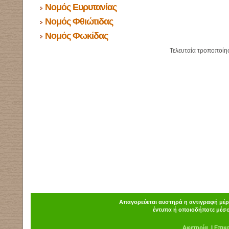
Νομός Ευρυτανίας
Νομός Φθιώτιδας
Νομός Φωκίδας
Τελευταία τροποποίη
Απαγορεύεται αυστηρά η αντιγραφή μέρο
έντυπα ή οποιοδήποτε μέσο
Α
φ
ετηρία
|
Επικ