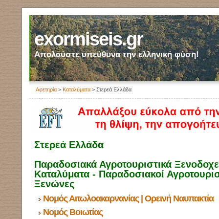
exormiseis.gr
Απολαύστε υπεύθυνα την ελληνική φύση!
Αφετηρία
>
Καταλύματα
> Στερεά Ελλάδα
Στερεά Ελλάδα
Παραδοσιακά Αγροτουριστικά Ξενοδοχεί
Καταλύματα - Παραδοσιακοί Αγροτουρισ
Ξενώνες
Νομός Αιτωλοακαρνανίας | Ορεινή Ναυπακτία
Νομός Βοιωτίας