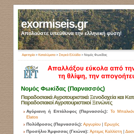
exormiseis.gr
Απολαύστε υπεύθυνα την ελληνική φύση!
Αφετηρία
>
Καταλύματα
>
Στερεά Ελλάδα
> Νομός Φωκίδας
Νομός Φωκίδας (Παρνασσός)
Παραδοσιακά Αγροτουριστικά Ξενοδοχεία και Κατ
Παραδοσιακοί Αγροτουριστικοί Ξενώνες
Αγόριανη ή Επτάλοφος (Παρνασσός):
Το Μπαλκόν
Elatos
Πολύδροσος (Παρνασσός):
Αργυρίου
|
Ερωχός
Προσήλιο Άμφισσας (Γκιώνα):
Άρτεμις Καλλίστη
|
Δασι