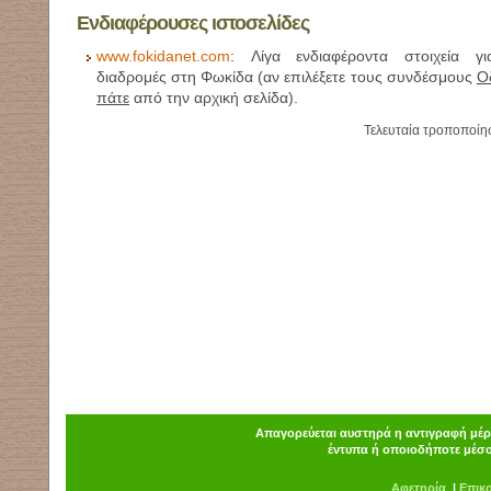
Ενδιαφέρουσες ιστοσελίδες
www.fokidanet.com
:
Λίγα ενδιαφέροντα στοιχεία γ
διαδρομές στη Φωκίδα (αν επιλέξετε τους συνδέσμους
Ο
πάτε
από την αρχική σελίδα).
Τελευταία τροποποίη
Απαγορεύεται αυστηρά η αντιγραφή μέρο
έντυπα ή οποιοδήποτε μέσο
Α
φ
ετηρία
|
Επικ