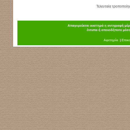
Τελευταία τροποποίη
Απαγορεύεται αυστηρά η αντιγραφή μέρο
έντυπα ή οποιοδήποτε μέσο
Α
φ
ετηρία
|
Επικ