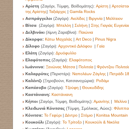
Αρίστη
(Ζαγόρι, Τύμφη, Βοϊδομάτης):
Αρίστη
|
Αρτσίστα
της Αρίστης
|
Ταξιάρχες
|
Gamila Rocks
Ασπράγγελοι
(Ζαγόρι):
Αιολίδες
|
Βιργινία
|
Μελίτειον
Βίτσα
(Ζαγόρι):
Μπελόη
|
Σελήνη
|
Στης Γιαγιάς Ευγενία
Δελβινάκι
(λίμνη Ζαραβίνα):
Παιώνια
Δίκορφο:
Κάτω Μαχαλάς
|
Art Deco
|
Pinus Nigra
Δίλοφο
(Ζαγόρι):
Αρχοντικό Διλόφου
|
Γαία
Ελάτη
(Ζαγόρι):
Δρυόφυλλο
Ελαφότοπος
(Ζαγόρι):
Ελαφότοπος
Ιωάννινα:
Ξενώνας Μάτσα
|
Πολιτεία
|
Φρόντζου Πολιτεί
Καλαρρύτες
(Περιστέρι):
Ναπολέων Ζάγλης
|
Πετράδι 1
Καλέντζι
(Ξηροβούνι, Κατσανοχώρια):
Ροδάμι
Καπέσοβο
(Ζαγόρι):
Τζούφη
|
Θουκυδίδης
Καστάνιανη:
Καστάνιανη
Κήποι
(Ζαγόρι, Τύμφη, Βοϊδομάτης):
Αμανίτης
|
Μελίνα
Κλειδωνιά Κόνιτσας
(Τύμφη, Σμόλικας, Αώος):
Φίλιππα
Κόνιτσα:
Το Γεφύρι
|
Δέντρο
|
Στόμιο
|
Konits
a Mountain 
Κουκούλι
(Ζαγόρι):
Το Τρίτοξο
|
Κουκούλι & Νικόλα