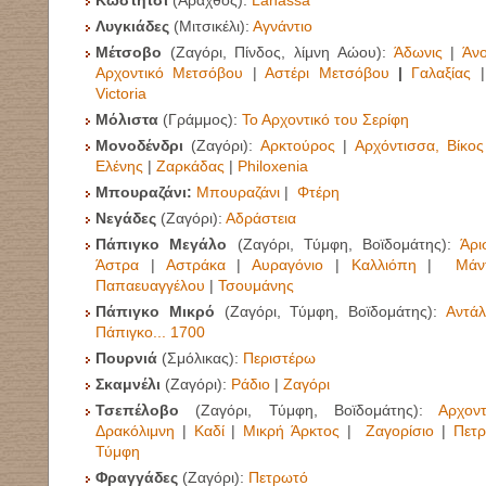
Κωστήτσι
(
Άραχθος):
Lanassa
Λυγκιάδες
(Μιτσικέλι):
Αγνάντιο
Μέτσοβο
(Ζαγόρι, Πίνδος, λίμνη Αώου):
Άδωνις
|
Άν
Αρχοντικό Μετσόβου
|
Αστέρι Μετσόβου
|
Γαλαξίας
Victoria
Μόλιστα
(Γράμμος):
Το Αρχοντικό του Σερίφη
Μονοδένδρι
(Ζαγόρι):
Αρκτούρος
|
Αρχόντισσα, Βίκος
Ελένης
|
Ζαρκάδας
|
Philoxenia
Μπουραζάνι:
Μπουραζάνι
|
Φτέρη
Νεγάδες
(Ζαγόρι):
Αδράστεια
Πάπιγκο Μεγάλο
(Ζαγόρι, Τύμφη, Βοϊδομάτης):
Άρι
Άστρα
|
Αστράκα
|
Αυραγόνιο
|
Καλλιόπη
|
Μάν
Παπαευαγγέλου
|
Τσουμάνης
Πάπιγκο Μικρό
(Ζαγόρι, Τύμφη, Βοϊδομάτης):
Αντά
Πάπιγκο... 1700
Πουρνιά
(Σμόλικας):
Περιστέρω
Σκαμνέλι
(Ζαγόρι):
Ράδιο
|
Ζαγόρι
Τσεπέλοβο
(Ζαγόρι, Τύμφη, Βοϊδομάτης):
Αρχον
Δρακόλιμνη
|
Καδί
|
Μικρή Άρκτος
|
Ζαγορίσιο
|
Πετρ
Τύμφη
Φραγγάδες
(Ζαγόρι):
Πετρωτό