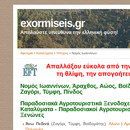
exormiseis.gr
Απολαύστε υπεύθυνα την ελληνική φύση!
Αφετηρία
>
Καταλύματα
>
Ήπειρος
> Νομός Ιωαννίνων
Νομός Ιωαννίνων, Άραχθος, Αώος, Βοϊ
Ζαγόρι, Τύμφη, Πίνδος
Παραδοσιακά Αγροτουριστικά Ξενοδοχεί
Καταλύματα - Παραδοσιακοί Αγροτουρισ
Ξενώνες
Άνω Πεδινά
(Ζαγόρι, Τύμφη, Βοϊδομάτης):
Αλώνι
|
Αμ
Πρίμουλα