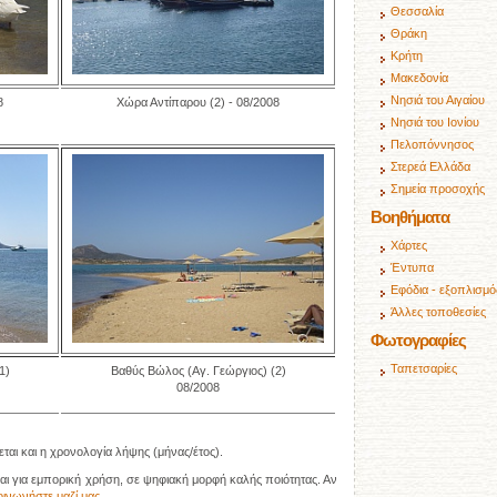
Θεσσαλία
Θράκη
Κρήτη
Μακεδονία
Νησιά του Αιγαίου
8
Χώρα Αντίπαρου (2) - 08/2008
Νησιά του Ιονίου
Πελοπόννησος
Στερεά Ελλάδα
Σημεία προσοχής
Βοηθήματα
Χάρτες
Έντυπα
Εφόδια - εξοπλισμό
Άλλες τοποθεσίες
Φωτογραφίες
Ταπετσαρίες
1)
Βαθύς Βώλος (Αγ. Γεώργιος) (2)
08/2008
αι και η χρονολογία λήψης (μήνας/έτος).
αι για εμπορική χρήση, σε ψηφιακή μορφή καλής ποιότητας. Αν
οινωνήστε μαζί μας
.