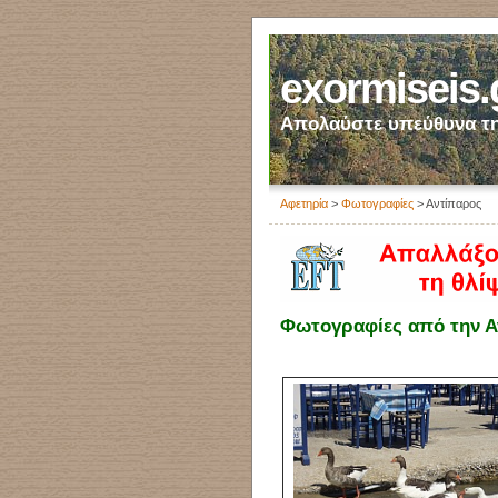
exormiseis.
Απολαύστε υπεύθυνα τη
Αφετηρία
>
Φωτογραφίες
> Αντίπαρος
Φωτογραφίες από την Α