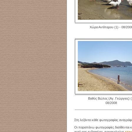
Χώρα Αντίπαρου (1) - 08/200
Βαθύς Βώλος (Αγ. Γεώργιος) (
08/2008
Στη λεζάντα κάθε φωτογραφίας αναγράφετ
Οι παραπάνω φωτογραφίες διατίθενται κ
αυτό σας ενδιαφέρει, παρακαλούμε
επικ