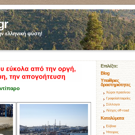
gr
ν ελληνική φύση!
Επιλέξτε:
Blog
Υπαίθριες
δραστηριότητες
ντίπαρο
Χώροι πρασίνου
Γραφεία/εταιρείες
Σύλλογοι
Λέσχες off-road
Καταλύματα
Εύβοια
Ήπειρος