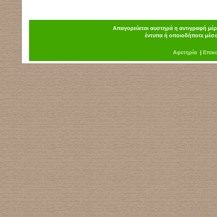
Απαγορεύεται αυστηρά η αντιγραφή μέρο
έντυπα ή οποιοδήποτε μέσο
Α
φ
ετηρία
|
Επικ