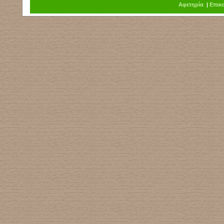
Α
φ
ετηρία
|
Επικ