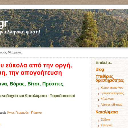
gr
ν ελληνική φύση!
ομός Φλώρινας
Επιλέξτε:
Blog
Υπαίθριες
δραστηριότητες
να, Βόρας, Βίτσι, Πρέσπες,
Χώροι πρασίνου
Γραφεία/εταιρείες
ενοδοχεία και Καταλύματα - Παραδοσιακοί
Σύλλογοι
Λέσχες off-road
Καταλύματα
πες):
Άγιος Γερμανός
|
Πέτρινο
Εύβοια
η
Ήπειρος