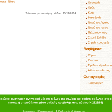
oara
|
Nives
Θεσσαλία
Θράκη
Κρήτη
Τελευταία τροποποίηση σελίδας:
15/11/2014
Μακεδονία
Νησιά του Αιγαίου
Νησιά του Ιονίου
Πελοπόννησος
Στερεά Ελλάδα
Σημεία προσοχής
Βοηθήματα
Χάρτες
Έντυπα
Εφόδια - εξοπλισμό
Άλλες τοποθεσίες
Φωτογραφίες
Ταπετσαρίες
ρεύεται αυστηρά η αντιγραφή μέρους ή όλου της σελίδας και χρήση σε άλλες ιστοσε
έντυπα ή οποιοδήποτε μέσο μαζικής προβολής άνευ αδείας (Ν.2121/93)
Α
φ
ετηρία
|
Επικοινωνία
|
Πολιτικές & Δικαιώματα