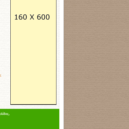
ς
λίδες,