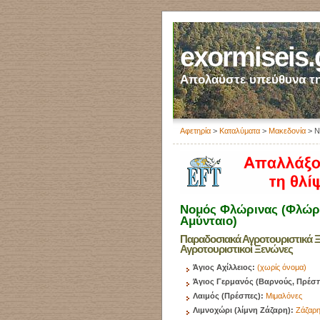
exormiseis.
Απολαύστε υπεύθυνα τη
Αφετηρία
>
Καταλύματα
>
Μακεδονία
> Ν
Νομός Φλώρινας (Φλώρι
Αμύνταιο)
Παραδοσιακά Αγροτουριστικά Ξ
Αγροτουριστικοί Ξενώνες
Άγιος Αχίλλειος:
(χωρίς όνομα)
Άγιος Γερμανός (Βαρνούς, Πρέσ
Λαιμός (Πρέσπες):
Μιμαλόνες
Λιμνοχώρι (λίμνη Ζάζαρη):
Ζάζαρ