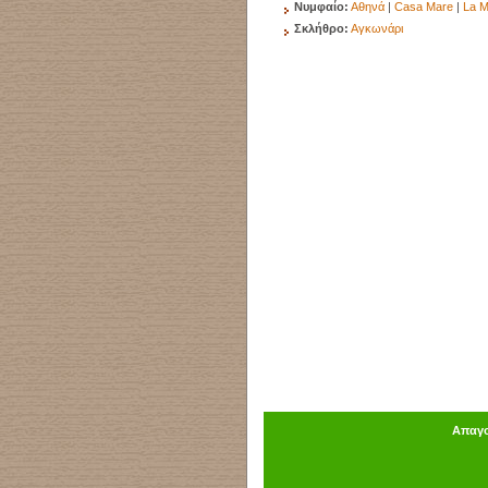
Νυμφαίο:
Αθηνά
|
Casa Mare
|
La M
Σκλήθρο:
Αγκωνάρι
Απαγο