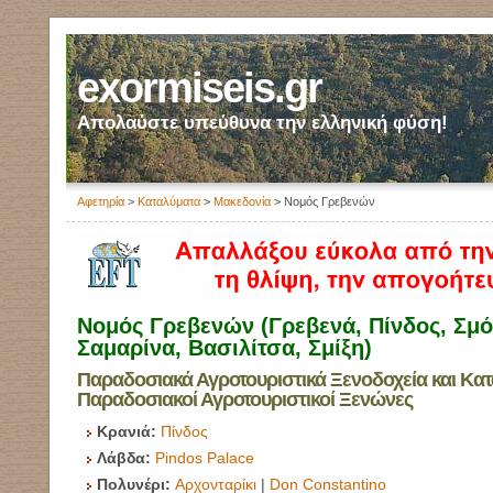
exormiseis.gr
Απολαύστε υπεύθυνα την ελληνική φύση!
Αφετηρία
>
Καταλύματα
>
Μακεδονία
> Νομός Γρεβενών
Νομός Γρεβενών (Γρεβενά, Πίνδος, Σμό
Σαμαρίνα, Βασιλίτσα, Σμίξη)
Παραδοσιακά Αγροτουριστικά Ξενοδοχεία και Κατ
Παραδοσιακοί Αγροτουριστικοί Ξενώνες
Κρανιά:
Πίνδος
Λάβδα:
Pindos Palace
Πολυνέρι:
Αρχονταρίκι
|
Don Constantino