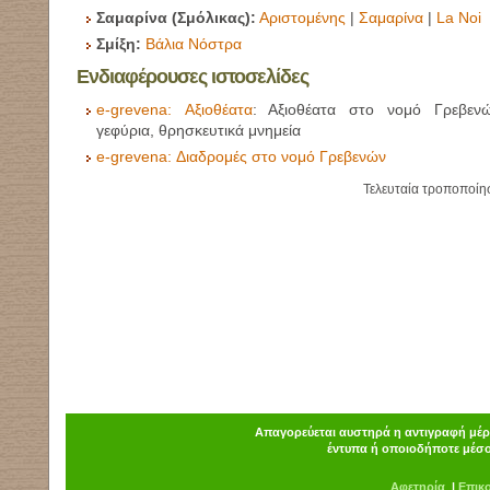
Σαμαρίνα (Σμόλικας):
Αριστομένης
|
Σαμαρίνα
|
La Noi
Σμίξη:
Βάλια Νόστρα
Ενδιαφέρουσες ιστοσελίδες
e-grevena:
Αξιοθέατα
: Αξιοθέατα στο νομό Γρεβενώ
γεφύρια, θρησκευτικά μνημεία
e-grevena:
Διαδρομές στο νομό Γρεβενών
Τελευταία τροποποίη
Απαγορεύεται αυστηρά η αντιγραφή μέρο
έντυπα ή οποιοδήποτε μέσο
Α
φ
ετηρία
|
Επικ