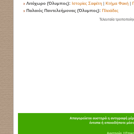
Λιτόχωρο (Όλυμπος):
Ιστορίες Σαφέτη
|
Κτήμα Φακή
|
Παλαιός Παντελεήμονας (Όλυμπος):
Πλειάδες
Τελευταία τροποποίη
Απαγορεύεται αυστηρά η αντιγραφή μέρο
έντυπα ή οποιοδήποτε μέσο
Α
φ
ετηρία
|
Επικ