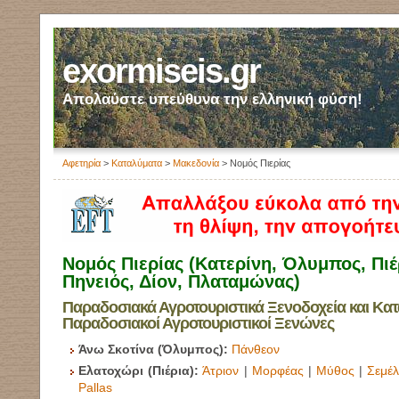
exormiseis.gr
Απολαύστε υπεύθυνα την ελληνική φύση!
Αφετηρία
>
Καταλύματα
>
Μακεδονία
> Νομός Πιερίας
Νομός Πιερίας (Κατερίνη, Όλυμπος, Πιέ
Πηνειός, Δίον, Πλαταμώνας)
Παραδοσιακά Αγροτουριστικά Ξενοδοχεία και Κατ
Παραδοσιακοί Αγροτουριστικοί Ξενώνες
Άνω Σκοτίνα (Όλυμπος):
Πάνθεον
Ελατοχώρι (Πιέρια):
Άτριον
|
Μορφέας
|
Μύθος
|
Σεμέ
Pallas