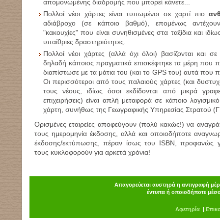
απομονωμένης διαδρομής που μπορεί κάνετε...
Πολλοί νέοι χάρτες είναι τυπωμένοι σε χαρτί πιο
ανθ
αδιάβροχο (σε κάποιο βαθμό), επομένως αντέχου
"κακουχίες" που είναι συνηθισμένες στα ταξίδια και ιδίω
υπαίθριες δραστηριότητες.
Πολλοί νέοι χάρτες (αλλά όχι όλοι) βασίζονται και σ
δηλαδή κάποιος πραγματικά επισκέφτηκε τα μέρη που περ
διαπίστωσε με τα μάτια του (και το
GPS
του) αυτά που π
Οι περισσότεροι από τους παλαιούς χάρτες (και δυστυχ
τους νέους, ιδίως όσοι εκδίδονται από μικρά γραφεί
επιχειρήσεις) είναι απλή μεταφορά σε κάποιο λογισμικ
χάρτη, συνήθως της Γεωγραφικής Υπηρεσίας Στρατού (Γ
Ορισμένες εταιρείες αποφεύγουν (πολύ κακώς!) να αναγρ
τους ημερομηνία έκδοσης, αλλά και οποιοδήποτε αναγνωρι
έκδοσης/εκτύπωσης, πέραν ίσως του
ISBN
, προφανώς γ
τους κυκλοφορούν για αρκετά χρόνια!
Απαγορεύεται αυστηρά η αντιγραφή μέρο
έντυπα ή οποιοδήποτε μέσο
Α
φ
ετηρία
|
Επικ