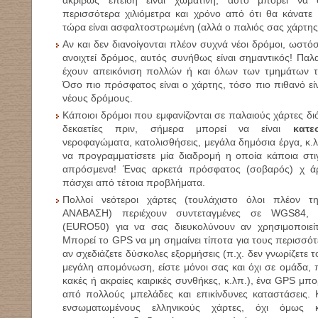
ακριβώς επειδή είναι χωμάτινη, αυτό μπορεί να 
περισσότερα χιλιόμετρα και χρόνο από ότι θα κάνατε
τώρα είναι ασφαλτοστρωμένη (αλλά ο παλιός σας χάρτης δ
Αν και δεν διανοίγονται πλέον συχνά νέοι δρόμοι, ωστό
ανοιχτεί δρόμος, αυτός συνήθως είναι σημαντικός! Παλα
έχουν απεικόνιση πολλών ή και όλων των τμημάτων τ
Όσο πιο πρόσφατος είναι ο χάρτης, τόσο πιο πιθανό είν
νέους δρόμους.
Κάποιοι δρόμοι που εμφανίζονται σε παλαιούς χάρτες δι
δεκαετίες πριν, σήμερα μπορεί να είναι
κατε
νεροφαγώματα, κατολισθήσεις, μεγάλα δημόσια έργα, κ.λ
να προγραμματίσετε μία διαδρομή η οποία κάποια στι
απρόσμενα! Ένας αρκετά πρόσφατος (σοβαρός) χ ά
πάσχει από τέτοια προβλήματα.
Πολλοί νεότεροι χάρτες (τουλάχιστο όλοι πλέον 
ΑΝΑΒΑΣΗ) περιέχουν συντεταγμένες σε
WGS84
(EURO50)
για να σας διευκολύνουν αν χρησιμοποιε
Μπορεί το
GPS
να μη σημαίνει τίποτα για τους περισσ
αν σχεδιάζετε δύσκολες εξορμήσεις (π.χ. δεν γνωρίζετε τ
μεγάλη απομόνωση, είστε μόνοι σας και όχι σε ομάδα,
κακές ή ακραίες καιρικές συνθήκες, κ.λπ.), ένα
GPS
μπο
από πολλούς μπελάδες και επικίνδυνες καταστάσεις.
ενσωματωμένους ελληνικούς χάρτες, όχι όμως 