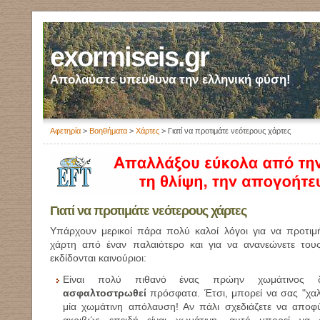
exormiseis.gr
Απολαύστε υπεύθυνα την ελληνική φύση!
Αφετηρία
>
Βοηθήματα
>
Χάρτες
> Γιατί να προτιμάτε νεότερους χάρτες
Γιατί να προτιμάτε νεότερους χάρτες
Υπάρχουν μερικοί πάρα πολύ καλοί λόγοι για να προτιμ
χάρτη από έναν παλαιότερο και για να ανανεώνετε του
εκδίδονται καινούριοι:
Είναι πολύ πιθανό ένας πρώην χωμάτινος 
ασφαλτοστρωθεί
πρόσφατα. Έτσι, μπορεί να σας "χαλά
μία χωμάτινη απόλαυση! Αν πάλι σχεδιάζετε να αποφύ