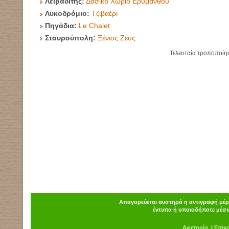
Λειβαδίτης:
Δασικό Χωριό Ερύμανθου
Λυκοδρόμιο:
Τζιβαέρι
Πηγάδια:
Le Chalet
Σταυρούπολη:
Ξένιος Ζευς
Τελευταία τροποποίη
Απαγορεύεται αυστηρά η αντιγραφή μέρο
έντυπα ή οποιοδήποτε μέσο
Α
φ
ετηρία
|
Επικ