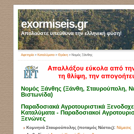
exormiseis.gr
Απολαύστε υπεύθυνα την ελληνική φύση!
Αφετηρία
>
Καταλύματα
>
Θράκη
> Νομός Ξάνθης
Νομός Ξάνθης (Ξάνθη, Σταυρούπολη, Ν
Βιστωνίδα)
Παραδοσιακά Αγροτουριστικά Ξενοδοχεί
Καταλύματα - Παραδοσιακοί Αγροτουρισ
Ξενώνες
Κομνηνά Σταυρούπολης (ποταμός Νέστος):
Νέμεσις