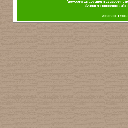
Απαγορεύεται αυστηρά η αντιγραφή μέρο
έντυπα ή οποιοδήποτε μέσο
Α
φ
ετηρία
|
Επικ