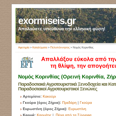
exormiseis.gr
Απολαύστε υπεύθυνα την ελληνική φύση!
Αφετηρία
>
Καταλύματα
>
Πελοπόννησος
> Νομός Κορινθίας
Νομός Κορινθίας (Ορεινή Κορινθία, Ζήρ
Παραδοσιακά Αγροτουριστικά Ξενοδοχεία και Κατ
Παραδοσιακοί Αγροτουριστικοί Ξενώνες
Αρτεμίσιο:
Κακούρι
Γκούρα
(όρος Ζήρια):
Πρεδάρη
|
Γκούρα
Ευρωστίνη (όρος Ζήρια):
Ευρωστίνη
Καρυά:
Καρυάτις
|
Πέρα από τα Σύννεφα