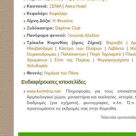
Καστανιά:
ΞΕΝΙΑ
|
Astra Hotel
Κεφαλάρι:
Κεφαλάρι
Λίμνη Δόξα:
Η Φενεάτις
Ξυλόκαστρο:
Daphne Club
Πανόραμα φενεού:
Ξενώνας Αλεξίου
Τρίκαλα Κορινθίας (όρος Ζήρια):
Βαρνεβό
|
Δρ
Ηλιοβασίλεμα
|
Κάστρο των Ονείρων
|
Λεβάντα
|
Μύ
Ουρανοδρομίες
|
Παλιόκαστρο
|
Πηγή Ταρλαμπά
|
Πλει
Χρωμάτων
|
Σπίτι της Παρέας
|
Φεγγαρογνέματα
Χελυδορέα
Φενεός:
Λημέρια του Πάνα
Ενδιαφέρουσες ιστοσελίδες
www.korinthia.net
:
Πληροφορίες για τους επισκέπτε
Αρχαιολογικοί χώροι, μοναστήρια και εκκλησίες, ιστορία, 
διαδρομές (για οχήματα), φωτογραφίες, κ.λπ. Ό,τ
προετοιμάσετε τις εκδρομές σας στην Κορινθία.
Τελευταία τροποποίη