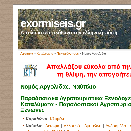
exormiseis.gr
Απολαύστε υπεύθυνα την ελληνική φύση!
Αφετηρία
>
Καταλύματα
>
Πελοπόννησος
> Νομός Αργολίδας
Νομός Αργολίδας, Ναύπλιο
Παραδοσιακά Αγροτουριστικά Ξενοδοχεί
Καταλύματα - Παραδοσιακοί Αγροτουρισ
Ξενώνες
Καραθώνα:
Κλυμένη
Ναύπλιο:
Αέτωμα
|
Αλλοτινό
|
Αμυμώνη
|
Ανδρομέδα
|