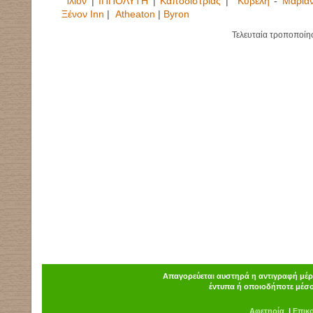
Ίλιον
|
ΙΠΠΟΛΥΤΗ
|
Καποδίστριας
|
Κυβέλη
-
Μαριά
Ξένον Inn
|
Atheaton
|
Byron
Τελευταία τροποποίη
Απαγορεύεται αυστηρά η αντιγραφή μέρο
έντυπα ή οποιοδήποτε μέσο
Α
φ
ετηρία
|
Επικ