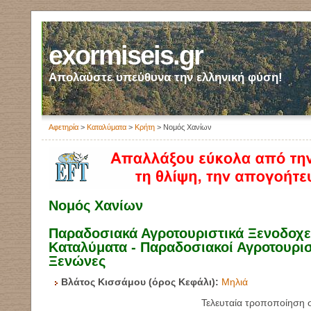
exormiseis.gr
Απολαύστε υπεύθυνα την ελληνική φύση!
Αφετηρία
>
Καταλύματα
>
Κρήτη
> Νομός Χανίων
Νομός Χανίων
Παραδοσιακά Αγροτουριστικά Ξενοδοχεί
Καταλύματα - Παραδοσιακοί Αγροτουρισ
Ξενώνες
Βλάτος Κισσάμου (όρος Κεφάλι):
Μηλιά
Τελευταία τροποποίηση 