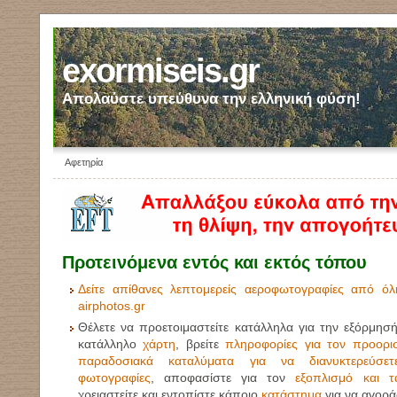
exormiseis.gr
Απολαύστε υπεύθυνα την ελληνική φύση!
Αφετηρία
Προτεινόμενα εντός και εκτός τόπου
Δείτε απίθανες λεπτομερείς αεροφωτογραφίες από ό
airphotos.gr
Θέλετε να προετοιμαστείτε κατάλληλα για την εξόρμησή
κατάλληλο
χάρτη
, βρείτε
πληροφορίες για τον προορι
παραδοσιακά καταλύματα για να διανυκτερεύσετ
φωτογραφίες
, αποφασίστε για τον
εξοπλισμό και τ
χρειαστείτε και εντοπίστε κάποιο
κατάστημα
για να αγοράσ