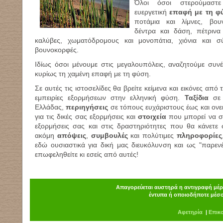
Όλοι όσοι στερούμαστε
ευεργετική
επαφή με τη φ
ποτάμια και λίμνες, βου
δέντρα και δάση, πέτρινα 
καλύβες, χωματόδρομους και μονοπάτια, χιόνια και 
βουνοκορφές.
Ιδίως όσοι μένουμε στις μεγαλουπόλεις, αναζητούμε συν
κυρίως τη χαμένη επαφή με τη φύση.
Σε αυτές τις ιστοσελίδες θα βρείτε κείμενα και εικόνες από
εμπειρίες εξορμήσεων στην ελληνική φύση.
Ταξίδια
σε 
Ελλάδας,
περιηγήσεις
σε τόπους ευχάριστους έως και ονε
για τις δικές σας εξορμήσεις και
στοιχεία
που μπορεί να σ
εξορμήσεις σας και στις δραστηριότητες που θα κάνετε 
ακόμη
απόψεις
,
συμβουλές
και πολύτιμες
πληροφορίες
εδώ ουσιαστικά για δική μας διευκόλυνση και ως "παρενέ
επωφεληθείτε κι εσείς από αυτές!
Απαγορεύεται αυστηρά η αντιγραφή μέρο
έντυπα ή οποιοδήποτε μέσο
Α
φ
ετηρία
|
Επικ