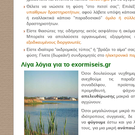
Θέλετε να νιώσετε τη φύση "στο πετσί σας"; Επιλέ
υπαίθριων δραστηριοτήτων
, αφού λάβετε υπόψη κάποι
ή εναλλακτικά κάποιο "παραδοσιακό"
όμιλο ή σύλλ
δραστηριοτήτων.
Είστε θιασώτες της οδήγησης εκτός ασφάλτου ή ακόμα
Μπορείτε να απολαύσετε οργανωμένες εξορμήσεις 
εξειδικευμένους διοργανωτές
.
Είστε ιδιαίτερα "εκδρομικός τύπος" ή "βράζει το αίμα" σα
φύση; Γίνετε (δωρεάν!) συνδρομητές στο
ηλεκτρονικό πε
Λίγα λόγια για το
exormiseis.gr
Όσοι δουλεύουμε νυχθημε
ανεχθούμε τις παραξ
συναδέλφου, προϊστα
προμηθευτή, ψάχν
απελευθέρωσης
μακριά α
αγχώνουν.
Όσοι μεγαλώνουμε μικρά πα
ιδιότροπους συγγενείς, δ
να
φύγουμε
έστω και για λ
τους, για μια μικρή
ανάπαυ